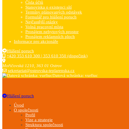
Čísla účtů
Stanoviska o existenci sítí
Termíny plánovaných odstávek
Formulář pro hlášení poruch
Nejčastější otázky
Volná pracovní místa
Pronájem nebytových prostor
Pronájem reklamních ploch
Informace pro akcionáře
Hlášení poruch
+420 353 610 300 | 353 610 350 (dispečink)
Mořičovská 1210, 363 01 Ostrov
sekretariat@ostrovska-teplarenska.cz
Datová schránka: vurfiuc
Hlášení poruch
Ostrovská teplárenská, a. s.
Hřeje vás láska, slunce a my!
Úvod
O společnosti
Profil
Vize a strategie
Struktura společnosti