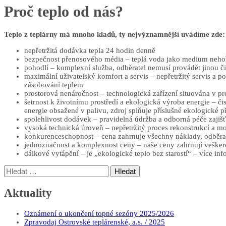
Proč teplo od nás?
Teplo z teplárny má mnoho kladů, ty nejvýznamnější uvádíme zde:
nepřetržitá dodávka tepla 24 hodin denně
bezpečnost přenosového média – teplá voda jako medium nehoří
pohodlí – komplexní služba, odběratel nemusí provádět jinou či
maximální uživatelský komfort a servis – nepřetržitý servis a p
zásobování teplem
prostorová nenáročnost – technologická zařízení situována v pr
šetrnost k životnímu prostředí a ekologická výroba energie – či
energie obsažené v palivu, zdroj splňuje příslušné ekologické
spolehlivost dodávek – pravidelná údržba a odborná péče zajišť
vysoká technická úroveň – nepřetržitý proces rekonstrukcí a mo
konkurenceschopnost – cena zahrnuje všechny náklady, odběratel
jednoznačnost a komplexnost ceny – naše ceny zahrnují veškeré
dálkové vytápění – je „ekologické teplo bez starostí“ – více in
Vyhledávání
Aktuality
Oznámení o ukončení topné sezóny 2025/2026
Zpravodaj Ostrovské teplárenské, a.s. / 2025