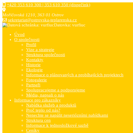
+420 353 610 300 | 353 610 350 (dispečink)
Mořičovská 1210, 363 01 Ostrov
sekretariat@ostrovska-teplarenska.cz
Datovka: vurfiuc
Úvod
O společnosti
Profil
Vize a strategie
Struktura společnosti
Kontakty
Historie
Ekologie
Informace o plánovaných a probíhajících projektech
Fotogalerie
Partneři
Spolupracujeme a podporujeme
Média, napsali o nás
Informace pro zákazníky
Nabídka služeb a produktů
Proč teplo od nás?
Nenechte se napálit neseriózními nabídkami
Struktura cen
Informace k jednosložkové sazbě
Ceníky