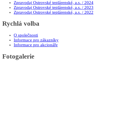
Zpravodaj Ostrovské teplárenské, a.s. / 2024
Zpravodaj Ostrovské teplárenské, a.s. / 2023
Zpravodaj Ostrovské teplárenské, a.s. / 2022
Rychlá volba
O společnosti
Informace pro zákazníky
Informace pro akcionáře
Fotogalerie