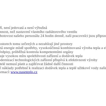
, není jedovatá a není výbušná
nnost, než nastavení vlastního radiátorového ventilu
ohotovost našeho personálu 24 hodin denně, naši pracovníci jsou připrave
ostorech tomu určených a nezabírají jiné prostory
stá energie místě spotřeby, vysokoúčinná kombinovaná výroba tepla a ele
 předpisy, průběžná kontrola kompetentními orgány
uje vysokou míru spolehlivosti zařízení a dodávek tepla
dernizací technologických zařízení přispívá k efektivnosti výroby
é nemusí platit a zajišťovat žádné další činnosti
 náklady potřebné k realizaci dodávek tepla a teplé užitkové vody na
formací:
www.naseteplo.cz