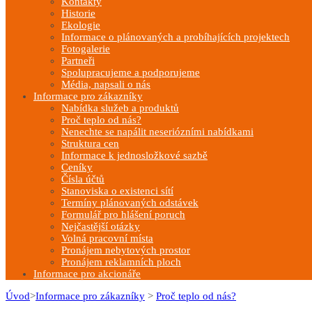
Kontakty
Historie
Ekologie
Informace o plánovaných a probíhajících projektech
Fotogalerie
Partneři
Spolupracujeme a podporujeme
Média, napsali o nás
Informace pro zákazníky
Nabídka služeb a produktů
Proč teplo od nás?
Nenechte se napálit neseriózními nabídkami
Struktura cen
Informace k jednosložkové sazbě
Ceníky
Čísla účtů
Stanoviska o existenci sítí
Termíny plánovaných odstávek
Formulář pro hlášení poruch
Nejčastější otázky
Volná pracovní místa
Pronájem nebytových prostor
Pronájem reklamních ploch
Informace pro akcionáře
Úvod
>
Informace pro zákazníky
>
Proč teplo od nás?