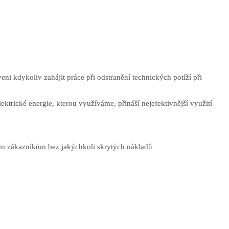
ni kdykoliv zahájit práce při odstranění technických potíží při
ktrické energie, kterou využíváme, přináší nejefektivnější využití
šim zákazníkům bez jakýchkoli skrytých nákladů